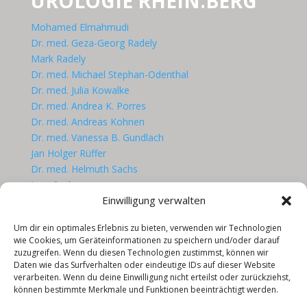
UROLOGIE RHEIN.BERG
Mohamed Elmahmudi
Dr. med. Geza-Georg Radely
Mark Radely
Dr. med. Michael Stephan-Odenthal
Dr. med. Julia Kowalke
Dr. med. Andrea K. Porres
Dr. med. Andreas Kohnen
Dr. med. Vanessa B. Gundlach
Jan Holger Rüffer
Dr. med. Helmuth Sachs
Lars Sachs
Einwilligung verwalten
Uwe Schmidt
Um dir ein optimales Erlebnis zu bieten, verwenden wir Technologien
wie Cookies, um Geräteinformationen zu speichern und/oder darauf
zuzugreifen. Wenn du diesen Technologien zustimmst, können wir
QUICKLINKS
Daten wie das Surfverhalten oder eindeutige IDs auf dieser Website
verarbeiten. Wenn du deine Einwilligung nicht erteilst oder zurückziehst,
HOME
können bestimmte Merkmale und Funktionen beeinträchtigt werden.
STANDORTE